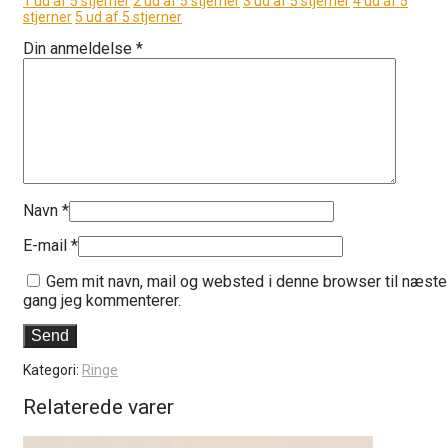
1 ud af 5 stjerner
2 ud af 5 stjerner
3 ud af 5 stjerner
4 ud af 5
stjerner
5 ud af 5 stjerner
Din anmeldelse
*
Navn
*
E-mail
*
Gem mit navn, mail og websted i denne browser til næste
gang jeg kommenterer.
Kategori:
Ringe
Relaterede varer